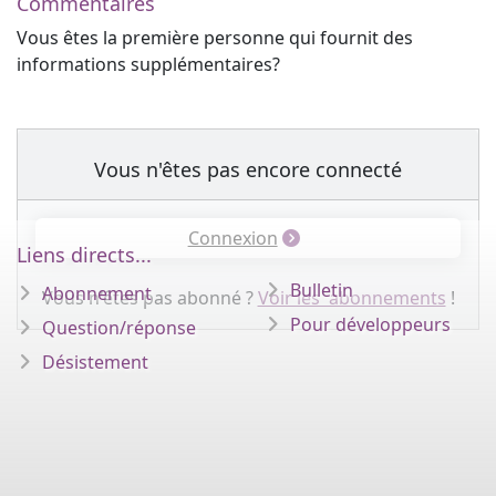
Commentaires
Vous êtes la première personne qui fournit des
informations supplémentaires?
Vous n'êtes pas encore connecté
Connexion
Liens directs...
Bulletin
Abonnement
Vous n'êtes pas abonné ?
Voir les abonnements
!
Pour développeurs
Question/réponse
Désistement