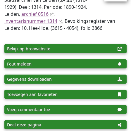
Stadsarchief van Leiden (SA III) (1816-
1929), Deel: 1314, Periode: 1890-1924,
Leiden,
archief 0516
,
inventaris­num­mer 1314
, Bevolkingsregister van
Leiden: 10. Hee-Hoe. (3615 - 4054), folio 3866
Bekijk op bronwebsite
Fout melden
Gegevens downloaden
Toevoegen aan favorieten
Voeg commentaar toe
Deel deze pagina