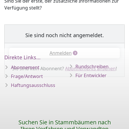
Sind Sie der erste, der zusätzliche Informationen zur
Verfügung stellt?
Sie sind noch nicht angemeldet.
Anmelden
Direkte Links...
Rundschreiben
Abonnement
Sie sind kein Abonnent?
Abonnements ansehen
!
Für Entwickler
Frage/Antwort
Haftungsausschluss
Suchen Sie in Stammbäumen nach
Ihren Vorfahren und Verwandten