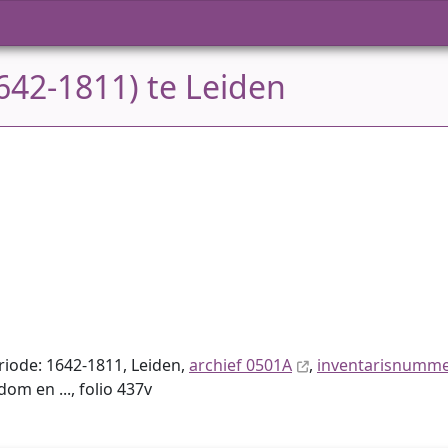
642-1811) te Leiden
eriode: 1642-1811, Leiden,
archief 0501A
,
inventaris­num­m
dom en ..., folio 437v