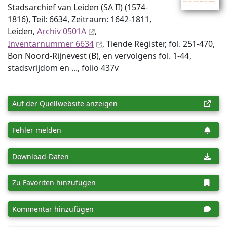
Stadsarchief van Leiden (SA II) (1574-
1816), Teil: 6634, Zeitraum: 1642-1811,
Leiden,
Archiv 0501A
,
Inventar­nummer 6634
, Tiende Register, fol. 251-470,
Bon Noord-Rijnevest (B), en vervolgens fol. 1-44,
stadsvrijdom en ..., folio 437v
Auf der Quellwebsite anzeigen
Fehler melden
Download-Daten
Zu Favoriten hinzufügen
Kommentar hinzufügen