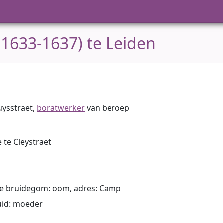
 1633-1637) te Leiden
uysstraet,
boratwerker
van beroep
e te Cleystraet
 de bruidegom: oom, adres: Camp
ruid: moeder