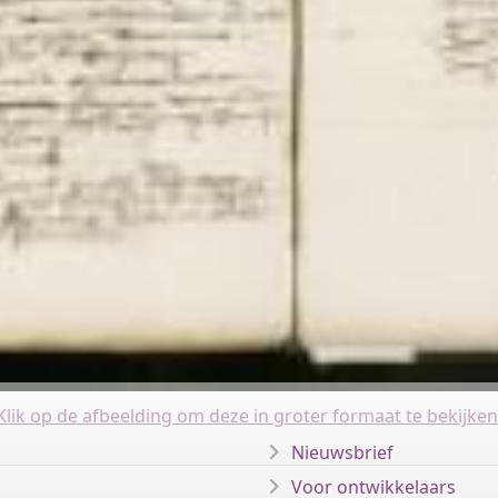
Klik op de afbeelding om deze in groter formaat te bekijken
Nieuwsbrief
Voor ontwikkelaars