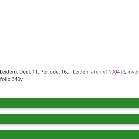
den), Deel: 11, Periode: 16..., Leiden,
archief 1004
,
inve
folio 340v