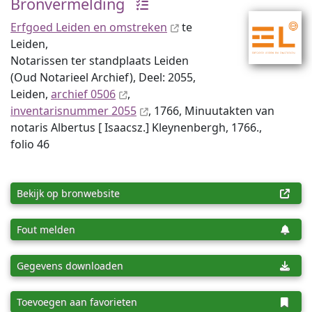
Bronvermelding
Erfgoed Leiden en omstreken
te
Leiden,
Notarissen ter standplaats Leiden
(Oud Notarieel Archief), Deel: 2055,
Leiden,
archief 0506
,
inventaris­num­mer 2055
, 1766, Minuutakten van
notaris Albertus [ Isaacsz.] Kleynenbergh, 1766.,
folio 46
Bekijk op bronwebsite
Fout melden
Gegevens downloaden
Toevoegen aan favorieten