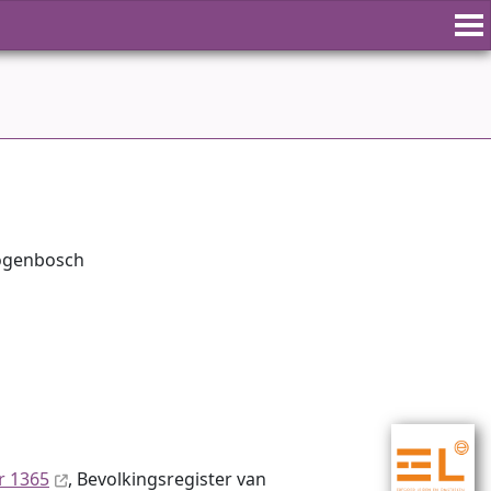
togenbosch
r 1365
, Bevolkingsregister van