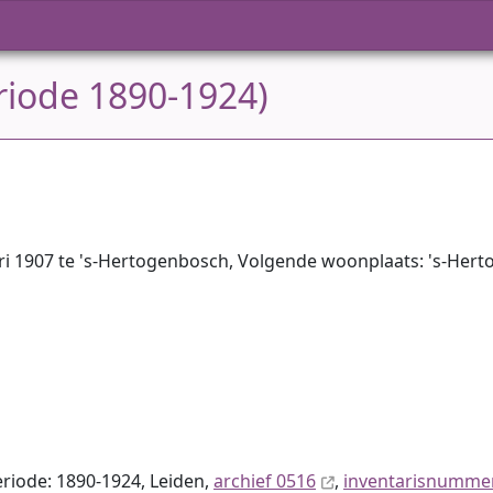
eriode 1890-1924)
ri 1907 te 's-Hertogenbosch, Volgende woonplaats: 's-Her
Periode: 1890-1924, Leiden,
archief 0516
,
inventaris­num­me