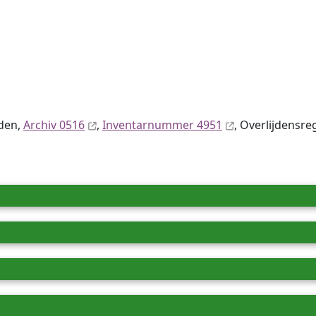
iden,
Archiv 0516
,
Inventar­nummer 4951
, Overlijdensreg