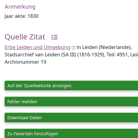
Anmerkung
Jaar akte: 1830
Quelle Zitat
Erbe Leiden und Umgebung
in Leiden (Niederlande),
Stadsarchief van Leiden (SA III) (1816-1929), Teil: 4951, Le
Archiv­nummer 19
Auf der Quellwebsite anzeigen
Fehler melden
Download-Daten
Zu Favoriten hinzufügen