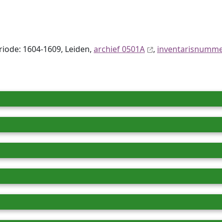
eriode: 1604-1609, Leiden,
archief 0501A
,
inventaris­num­m