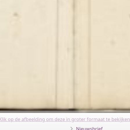
Klik op de afbeelding om deze in groter formaat te bekijken
Nieuwsbrief