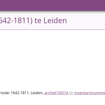
642-1811) te Leiden
eriode: 1642-1811, Leiden,
archief 0501A
,
inventaris­num­m