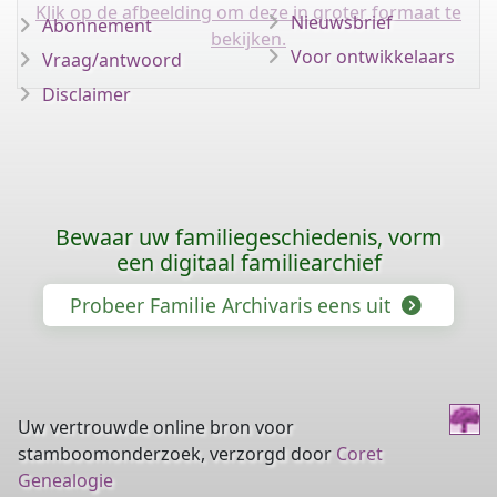
Klik op de afbeelding om deze in groter formaat te
Nieuwsbrief
Abonnement
bekijken.
Voor ontwikkelaars
Vraag/antwoord
Disclaimer
Bewaar uw familiegeschiedenis, vorm
een digitaal familiearchief
Probeer Familie Archivaris eens uit
Uw vertrouwde online bron voor
stamboomonderzoek, verzorgd door
Coret
Genealogie