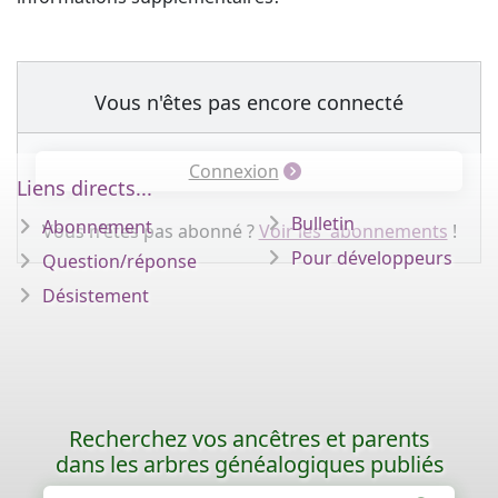
Vous n'êtes pas encore connecté
Connexion
Liens directs...
Bulletin
Abonnement
Vous n'êtes pas abonné ?
Voir les abonnements
!
Pour développeurs
Question/réponse
Désistement
Recherchez vos ancêtres et parents
dans les arbres généalogiques publiés