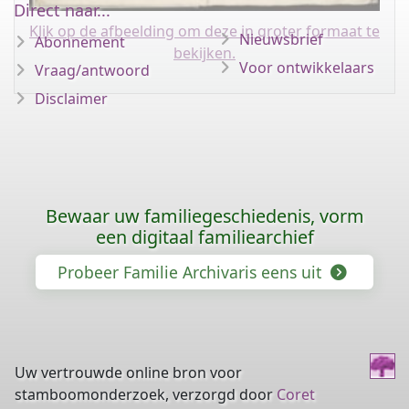
Direct naar...
Klik op de afbeelding om deze in groter formaat te
Nieuwsbrief
Abonnement
bekijken.
Voor ontwikkelaars
Vraag/antwoord
Disclaimer
Bewaar uw familiegeschiedenis, vorm
een digitaal familiearchief
Probeer Familie Archivaris eens uit
Uw vertrouwde online bron voor
stamboomonderzoek, verzorgd door
Coret