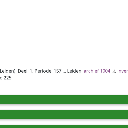
den), Deel: 1, Periode: 157..., Leiden,
archief 1004
,
inve
io 225