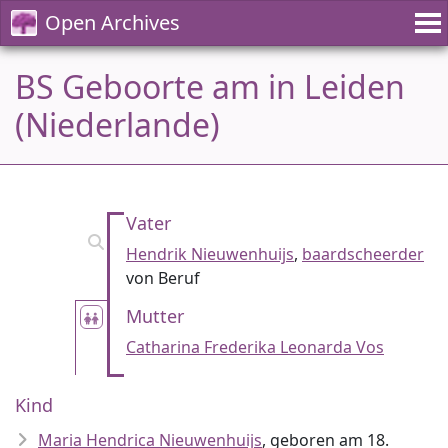
Open Archives
BS Geboorte am in Leiden
(Niederlande)
Vater
Hendrik Nieuwenhuijs
,
baardscheerder
von Beruf
Mutter
Catharina Frederika Leonarda Vos
Kind
Maria Hendrica Nieuwenhuijs
, geboren am 18.