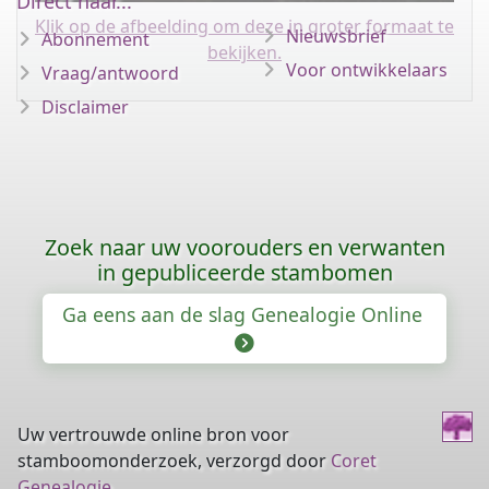
Direct naar...
Klik op de afbeelding om deze in groter formaat te
Nieuwsbrief
Abonnement
bekijken.
Voor ontwikkelaars
Vraag/antwoord
Disclaimer
Zoek naar uw voorouders en verwanten
in gepubliceerde stambomen
Ga eens aan de slag Genealogie Online
Uw vertrouwde online bron voor
stamboomonderzoek, verzorgd door
Coret
Genealogie