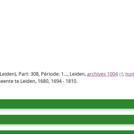
den), Part: 308, Période: 1..., Leiden,
archives 1004
,
num
nte te Leiden, 1680, 1694 - 1810.