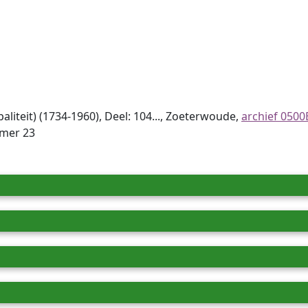
iteit) (1734-1960), Deel: 104..., Zoeterwoude,
archief 0500
mmer 23