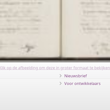
Klik op de afbeelding om deze in groter formaat te bekijken
Nieuwsbrief
Voor ontwikkelaars