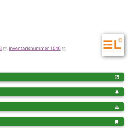
B
,
inventaris­num­mer 1040
,