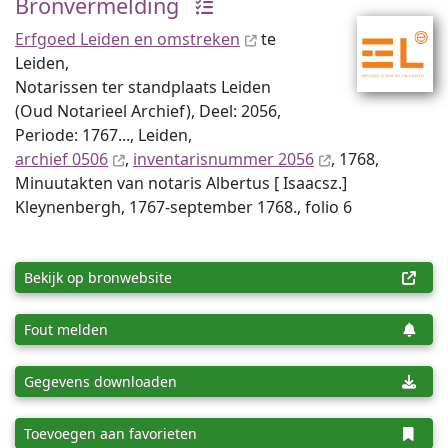
Bronvermelding
Erfgoed Leiden en omstreken
te
Leiden,
Notarissen ter standplaats Leiden
(Oud Notarieel Archief), Deel: 2056,
Periode: 1767..., Leiden,
archief 0506
,
inventaris­num­mer 2056
, 1768,
Minuutakten van notaris Albertus [ Isaacsz.]
Kleynenbergh, 1767-september 1768., folio 6
Bekijk op bronwebsite
Fout melden
Gegevens downloaden
Toevoegen aan favorieten