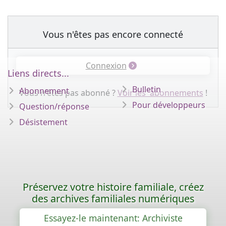
Vous n'êtes pas encore connecté
Connexion
Liens directs...
Bulletin
Abonnement
Vous n'êtes pas abonné ?
Voir les abonnements
!
Pour développeurs
Question/réponse
Désistement
Préservez votre histoire familiale, créez
des archives familiales numériques
Essayez-le maintenant: Archiviste