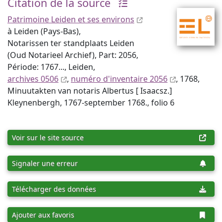
Citation de la source
Patrimoine Leiden et ses environs
à Leiden (Pays-Bas),
Notarissen ter standplaats Leiden
(Oud Notarieel Archief), Part: 2056,
Période: 1767..., Leiden,
archives 0506
,
numéro d'inventaire 2056
, 1768,
Minuutakten van notaris Albertus [ Isaacsz.]
Kleynenbergh, 1767-september 1768., folio 6
Voir sur le site source
Signaler une erreur
Télécharger des données
Ajouter aux favoris