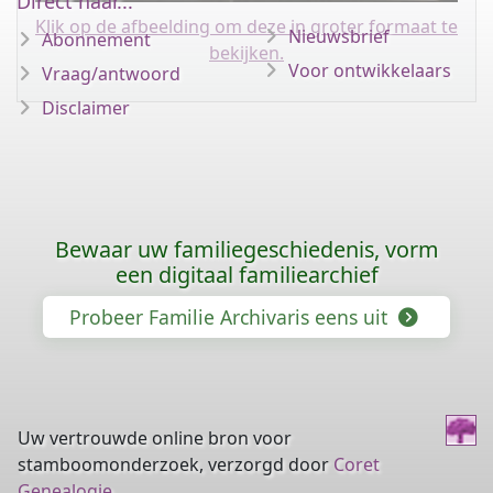
Direct naar...
Klik op de afbeelding om deze in groter formaat te
Nieuwsbrief
Abonnement
bekijken.
Voor ontwikkelaars
Vraag/antwoord
Disclaimer
Bewaar uw familiegeschiedenis, vorm
een digitaal familiearchief
Probeer Familie Archivaris eens uit
Uw vertrouwde online bron voor
stamboomonderzoek, verzorgd door
Coret
Genealogie