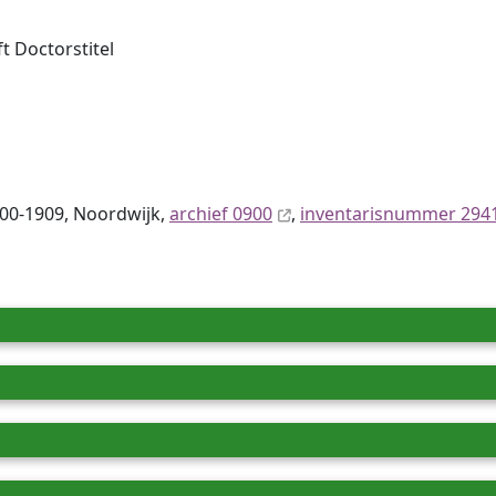
t Doctorstitel
900-1909, Noordwijk,
archief 0900
,
inventaris­num­mer 294