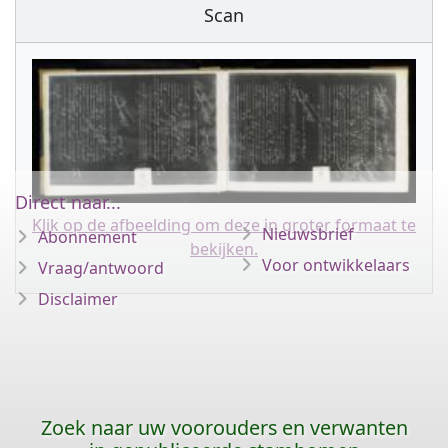
Scan
Direct naar...
Klik op de afbeelding om deze in groter formaat te
Nieuwsbrief
Abonnement
bekijken.
Voor ontwikkelaars
Vraag/antwoord
Disclaimer
Zoek naar uw voorouders en verwanten