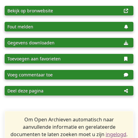
Bekijk op bronwebsite
Fout melden
Gegevens downloaden
Toevoegen aan favorieten
Voeg commentaar toe
Deel deze pagina
Om Open Archieven automatisch naar
aanvullende informatie en gerelateerde
documenten te laten zoeken moet u zijn
ingelogd
.