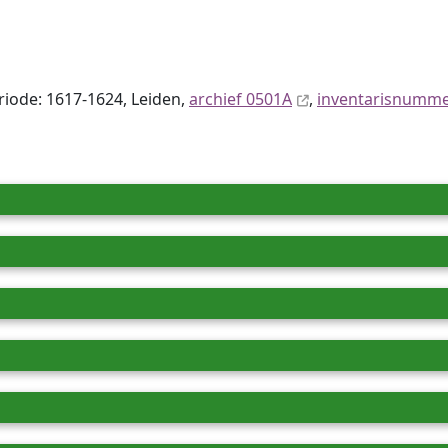
eriode: 1617-1624, Leiden,
archief 0501A
,
inventaris­num­m