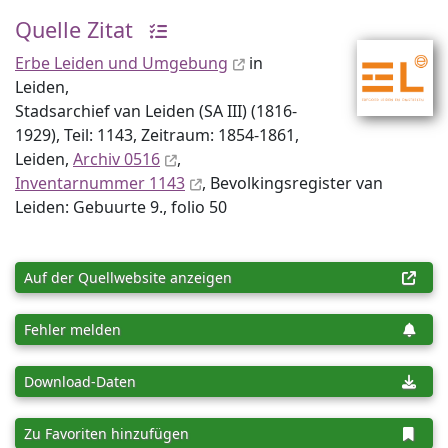
Quelle Zitat
Erbe Leiden und Umgebung
in
Leiden,
Stadsarchief van Leiden (SA III) (1816-
1929), Teil: 1143, Zeitraum: 1854-1861,
Leiden,
Archiv 0516
,
Inventar­nummer 1143
, Bevolkingsregister van
Leiden: Gebuurte 9., folio 50
Auf der Quellwebsite anzeigen
Fehler melden
Download-Daten
Zu Favoriten hinzufügen