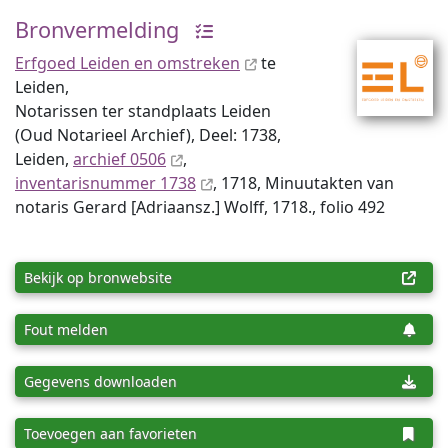
Bronvermelding
Erfgoed Leiden en omstreken
te
Leiden,
Notarissen ter standplaats Leiden
(Oud Notarieel Archief), Deel: 1738,
Leiden,
archief 0506
,
inventaris­num­mer 1738
, 1718, Minuutakten van
notaris Gerard [Adriaansz.] Wolff, 1718., folio 492
Bekijk op bronwebsite
Fout melden
Gegevens downloaden
Toevoegen aan favorieten