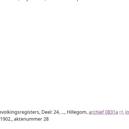
lkingsregisters, Deel: 24, ..., Hillegom,
archief 0831a
,
i
3-1902., aktenummer 28