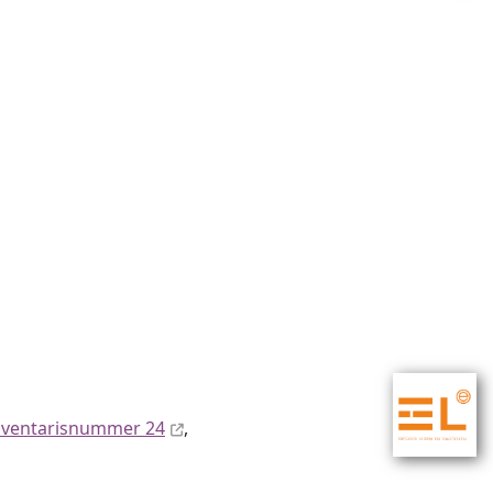
nventaris­num­mer 24
,