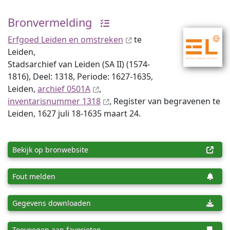
Bronvermelding
Erfgoed Leiden en omstreken
te
Leiden,
Stadsarchief van Leiden (SA II) (1574-
1816), Deel: 1318, Periode: 1627-1635,
Leiden,
archief 0501A
,
inventaris­num­mer 1318
, Register van begravenen te
Leiden, 1627 juli 18-1635 maart 24.
Bekijk op bronwebsite
Fout melden
Gegevens downloaden
Toevoegen aan favorieten