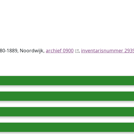
880-1889, Noordwijk,
archief 0900
,
inventaris­num­mer 293