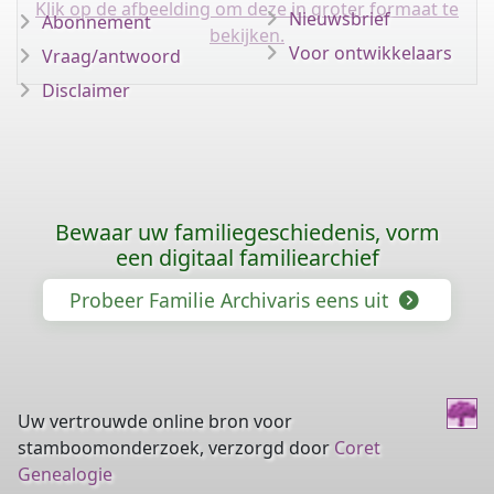
Klik op de afbeelding om deze in groter formaat te
Nieuwsbrief
Abonnement
bekijken.
Voor ontwikkelaars
Vraag/antwoord
Disclaimer
Bewaar uw familiegeschiedenis, vorm
een digitaal familiearchief
Probeer Familie Archivaris eens uit
Uw vertrouwde online bron voor
stamboomonderzoek, verzorgd door
Coret
Genealogie