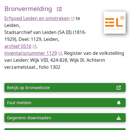
Bronvermelding
Erfgoed Leiden en omstreken
te
Leiden,
Stadsarchief van Leiden (SA III) (1816-
1929), Deel: 1129, Leiden,
archief 0516
,
inventaris­num­mer 1129
, Register van de volkstelling
van Leiden: Wijk VIII, 424-828, Wijk IX. Achterin
verzamelstaat., folio 1302
Bekijk op bronwebsite
Fout melden
Gegevens downloaden