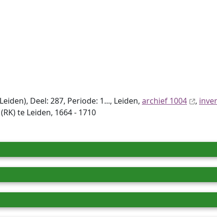
den), Deel: 287, Periode: 1..., Leiden,
archief 1004
,
inve
K) te Leiden, 1664 - 1710