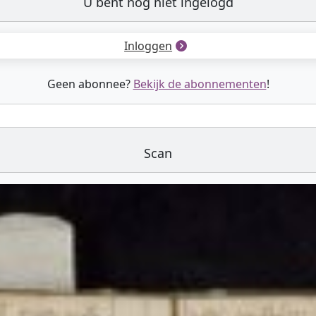
U bent nog niet ingelogd
Inloggen
Geen abonnee?
Bekijk de abonnementen
!
Scan