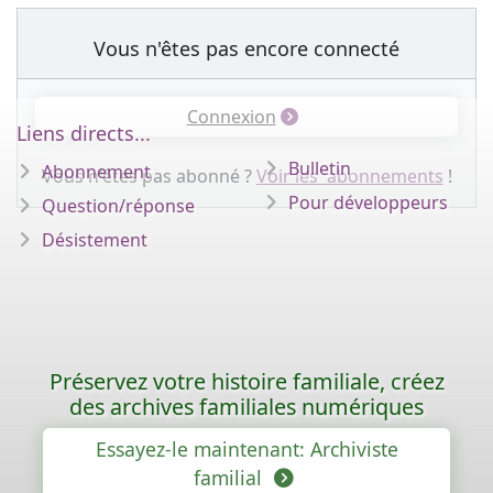
Vous n'êtes pas encore connecté
Connexion
Liens directs...
Bulletin
Abonnement
Vous n'êtes pas abonné ?
Voir les abonnements
!
Pour développeurs
Question/réponse
Désistement
Préservez votre histoire familiale, créez
des archives familiales numériques
Essayez-le maintenant: Archiviste
familial