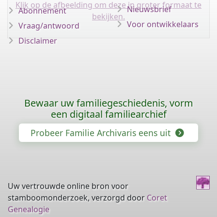
Klik op de afbeelding om deze in groter formaat te
Nieuwsbrief
Abonnement
bekijken.
Voor ontwikkelaars
Vraag/antwoord
Disclaimer
Bewaar uw familiegeschiedenis, vorm
een digitaal familiearchief
Probeer Familie Archivaris eens uit
Uw vertrouwde online bron voor
stamboomonderzoek, verzorgd door
Coret
Genealogie