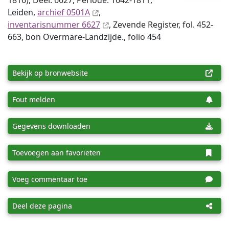
1816), Deel: 6627, Periode: 1642-1811,
Leiden,
archief 0501A
,
inventaris­num­mer 6627
, Zevende Register, fol. 452-
663, bon Overmare-Landzijde., folio 454
Bekijk op bronwebsite
Fout melden
Gegevens downloaden
Toevoegen aan favorieten
Voeg commentaar toe
Deel deze pagina