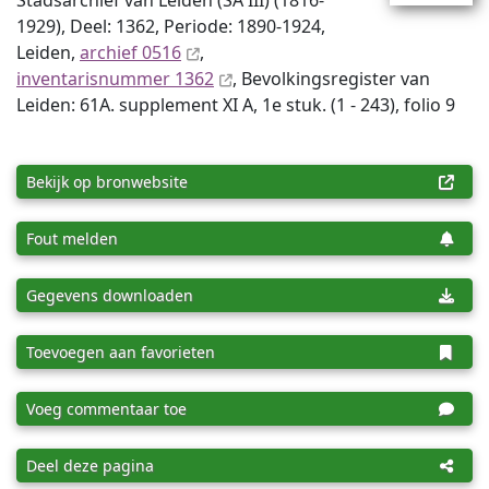
Stadsarchief van Leiden (SA III) (1816-
1929), Deel: 1362, Periode: 1890-1924,
Leiden,
archief 0516
,
inventaris­num­mer 1362
, Bevolkingsregister van
Leiden: 61A. supplement XI A, 1e stuk. (1 - 243), folio 9
Bekijk op bronwebsite
Fout melden
Gegevens downloaden
Toevoegen aan favorieten
Voeg commentaar toe
Deel deze pagina