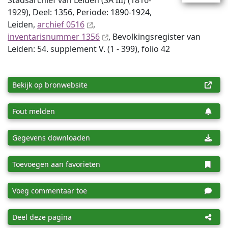
Stadsarchief van Leiden (SA III) (1816-
1929), Deel: 1356, Periode: 1890-1924,
Leiden,
archief 0516
,
inventaris­num­mer 1356
, Bevolkingsregister van
Leiden: 54. supplement V. (1 - 399), folio 42
Bekijk op bronwebsite
Fout melden
Gegevens downloaden
Toevoegen aan favorieten
Voeg commentaar toe
Deel deze pagina