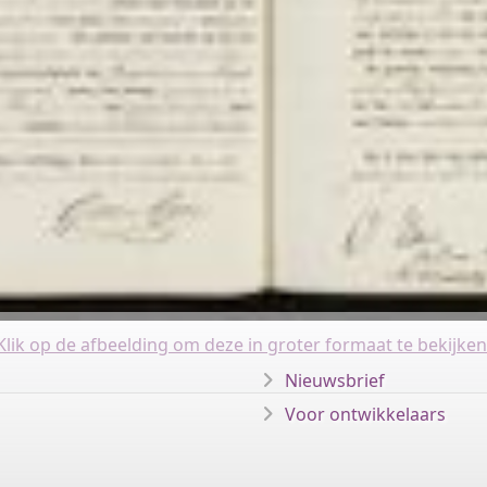
Klik op de afbeelding om deze in groter formaat te bekijken
Nieuwsbrief
Voor ontwikkelaars