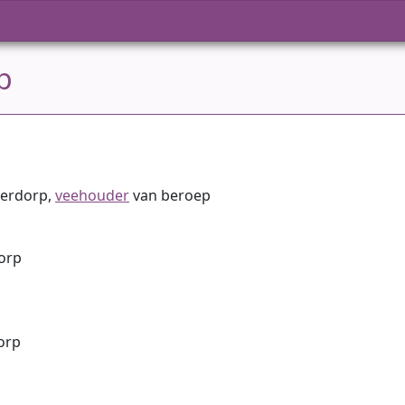
p
derdorp,
veehouder
van beroep
orp
dorp