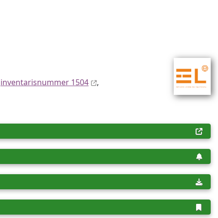
,
inventaris­num­mer 1504
,