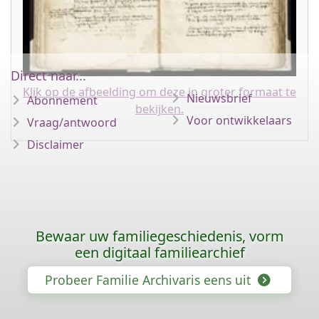
Direct naar...
Klik op de afbeelding om deze in groter formaat te
Nieuwsbrief
Abonnement
bekijken.
Voor ontwikkelaars
Vraag/antwoord
Disclaimer
Bewaar uw familiegeschiedenis, vorm
een digitaal familiearchief
Probeer Familie Archivaris eens uit