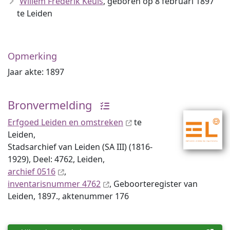
Willem Frederik Keuls
, geboren op 8 februari 1897
te Leiden
Opmerking
Jaar akte: 1897
Bronvermelding
Erfgoed Leiden en omstreken
te
Leiden,
Stadsarchief van Leiden (SA III) (1816-
1929), Deel: 4762, Leiden,
archief 0516
,
inventaris­num­mer 4762
, Geboorteregister van
Leiden, 1897., aktenummer 176