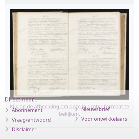
Direct naar...
Klik op de afbeelding om deze in groter formaat te
Nieuwsbrief
Abonnement
bekijken.
Voor ontwikkelaars
Vraag/antwoord
Disclaimer