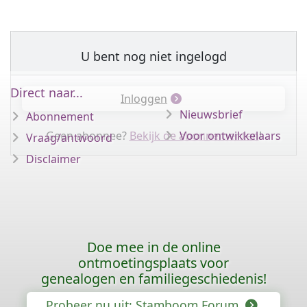
U bent nog niet ingelogd
Direct naar...
Inloggen
Nieuwsbrief
Abonnement
Geen abonnee?
Bekijk de abonnementen
Voor ontwikkelaars
!
Vraag/antwoord
Disclaimer
Doe mee in de online
ontmoetingsplaats voor
genealogen en familiegeschiedenis!
Probeer nu uit: Stamboom Forum