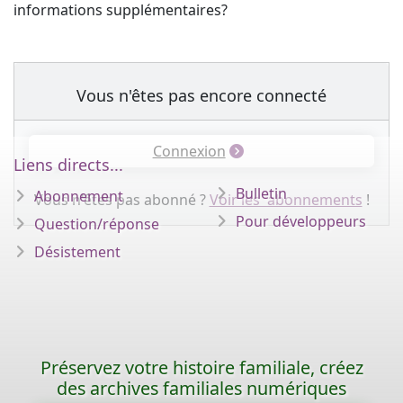
informations supplémentaires?
Vous n'êtes pas encore connecté
Connexion
Liens directs...
Bulletin
Abonnement
Vous n'êtes pas abonné ?
Voir les abonnements
!
Pour développeurs
Question/réponse
Désistement
Préservez votre histoire familiale, créez
des archives familiales numériques