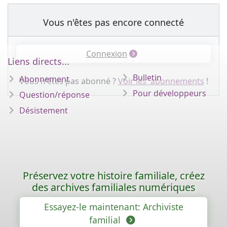
Vous n'êtes pas encore connecté
Connexion
Liens directs...
Bulletin
Abonnement
Vous n'êtes pas abonné ?
Voir les abonnements
!
Pour développeurs
Question/réponse
Désistement
Préservez votre histoire familiale, créez
des archives familiales numériques
Essayez-le maintenant: Archiviste
familial