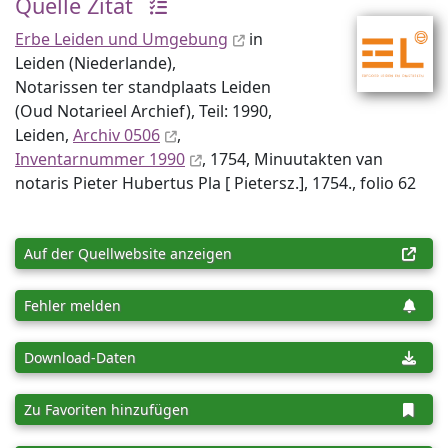
Quelle Zitat
Erbe Leiden und Umgebung
in
Leiden (Niederlande),
Notarissen ter standplaats Leiden
(Oud Notarieel Archief), Teil: 1990,
Leiden,
Archiv 0506
,
Inventar­nummer 1990
, 1754, Minuutakten van
notaris Pieter Hubertus Pla [ Pietersz.], 1754., folio 62
Auf der Quellwebsite anzeigen
Fehler melden
Download-Daten
Zu Favoriten hinzufügen