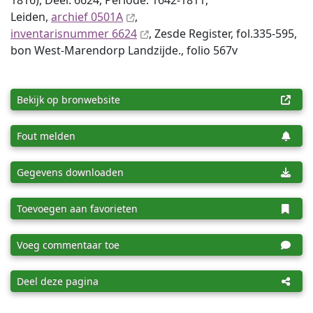
1816), Deel: 6624, Periode: 1642-1811,
Leiden,
archief 0501A
,
inventaris­num­mer 6624
, Zesde Register, fol.335-595,
bon West-Marendorp Landzijde., folio 567v
Bekijk op bronwebsite
Fout melden
Gegevens downloaden
Toevoegen aan favorieten
Voeg commentaar toe
Deel deze pagina