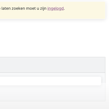
 laten zoeken moet u zijn
ingelogd
.