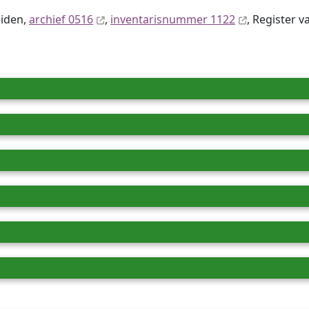
eiden,
archief 0516
,
inventaris­num­mer 1122
, Register v