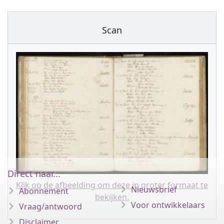
Scan
Direct naar...
Klik op de afbeelding om deze in groter formaat te
Nieuwsbrief
Abonnement
bekijken.
Voor ontwikkelaars
Vraag/antwoord
Disclaimer