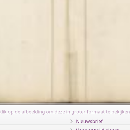
Klik op de afbeelding om deze in groter formaat te bekijken
Nieuwsbrief