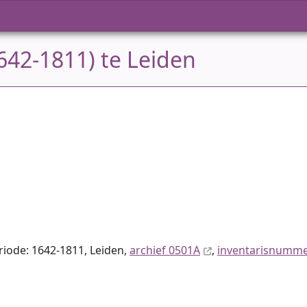
642-1811) te Leiden
eriode: 1642-1811, Leiden,
archief 0501A
,
inventaris­num­m