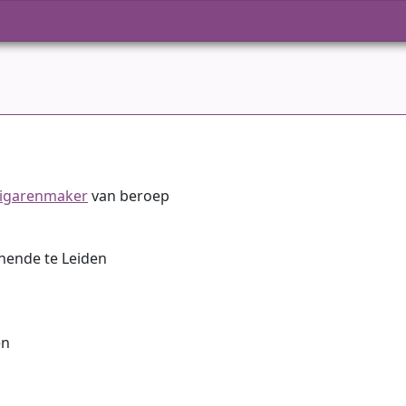
igarenmaker
van beroep
nende te Leiden
en