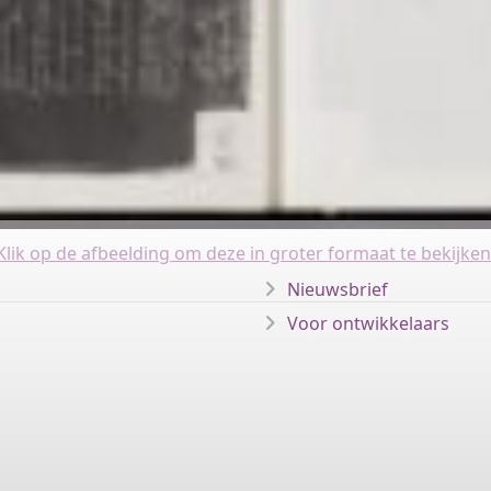
Klik op de afbeelding om deze in groter formaat te bekijken
Nieuwsbrief
Voor ontwikkelaars