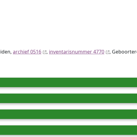
eiden,
archief 0516
,
inventaris­num­mer 4770
, Geboortere