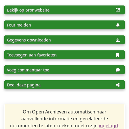
Bekijk op bronwebsite
Fout melden
Gegevens downloaden
Toevoegen aan favorieten
Voeg commentaar toe
Deel deze pagina
Om Open Archieven automatisch naar
aanvullende informatie en gerelateerde
documenten te laten zoeken moet u zijn
ingelogd
.