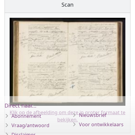
Scan
Direct naar...
Klik op de afbeelding om deze in groter formaat te
Nieuwsbrief
Abonnement
bekijken.
Voor ontwikkelaars
Vraag/antwoord
Disclaimer